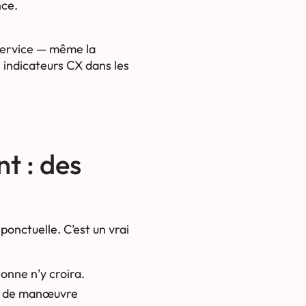
nce.
 service — même la
s indicateurs CX dans les
nt : des
ponctuelle. C’est un vrai
sonne n’y croira.
rge de manœuvre