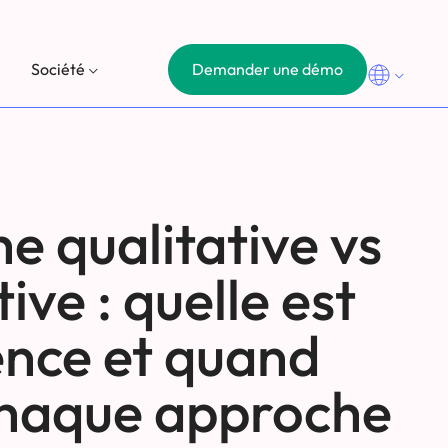
Demander une démo
Société
e qualitative vs
ive : quelle est
rence et quand
 chaque approche