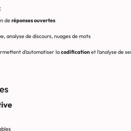
:
on de
réponses ouvertes
ue, analyse de discours, nuages de mots
rmettent d’automatiser la
codification
et l’analyse de s
tes
tive
ables